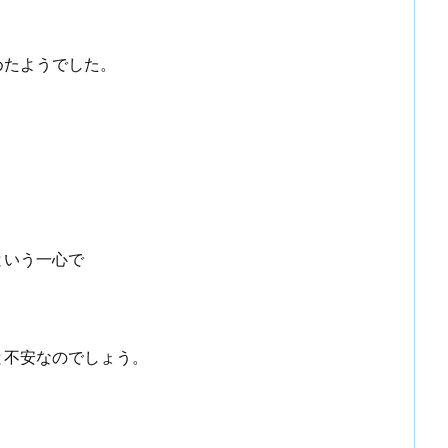
めたようでした。
。
という一心で
と不安なのでしょう。