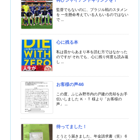
監督でもないのに、ブラジル戦のスタメン
を 一生懸命考えている人もいるのではない
で ...
心に残る本
私は昔からあまり本を読む方ではなかった
のですが それでも、心に残り何度も読み返
し ...
お客様の声46
この度、ふじみ野市内の戸建の売却をお手
伝いしました Ｋ・Ｔ 様より「お客様の
声」 ...
待ってました！
とうとう届きました、年金請求書（笑） 6