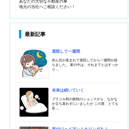
あなたの大切な不動産の事
地元の当社へご相談ください！
最新記事
退院して一週間
赤ん坊が産まれて退院してから一週間が経
ちました。 家の中は、それまでとはすっか
り ...
未来は続いていく
ブラジル戦の敗戦のショックから、なかな
か立ち直れずにいましたが この度、とても
良 ...
再びジャイアントキリングを！