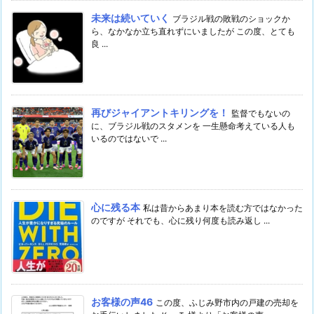
未来は続いていく
ブラジル戦の敗戦のショックか
ら、なかなか立ち直れずにいましたが この度、とても
良 ...
再びジャイアントキリングを！
監督でもないの
に、ブラジル戦のスタメンを 一生懸命考えている人も
いるのではないで ...
心に残る本
私は昔からあまり本を読む方ではなかった
のですが それでも、心に残り何度も読み返し ...
お客様の声46
この度、ふじみ野市内の戸建の売却を