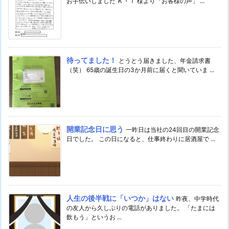
お手伝いしました Ｋ・Ｔ 様より「お客様の声」 ...
待ってました！
とうとう届きました、年金請求書
（笑） 65歳の誕生日の3か月前に届くと聞いていま ...
開業記念日に思う
一昨日は当社の24回目の開業記念
日でした。 この日になると、仕事終わりに居酒屋で ...
人生の後半戦に「いつか」はない
昨夜、中学時代
の友人から久しぶりの電話がありました。 「たまには
飲もう」というお ...