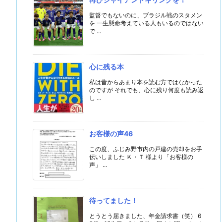
監督でもないのに、ブラジル戦のスタメン
を 一生懸命考えている人もいるのではない
で ...
心に残る本
私は昔からあまり本を読む方ではなかった
のですが それでも、心に残り何度も読み返
し ...
お客様の声46
この度、ふじみ野市内の戸建の売却をお手
伝いしました Ｋ・Ｔ 様より「お客様の
声」 ...
待ってました！
とうとう届きました、年金請求書（笑） 6