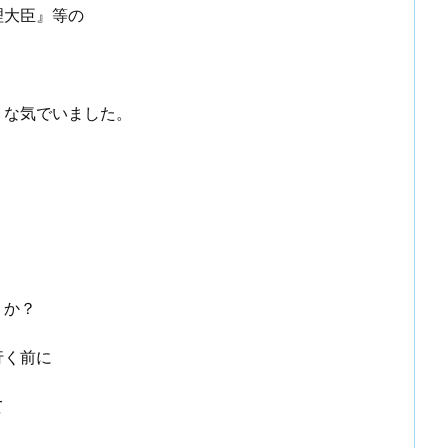
理大臣』等の
うな気でいました。
り
うか？
行く前に
て