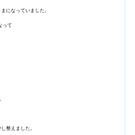
ままになっていました。
なって
。
。
少し整えました。