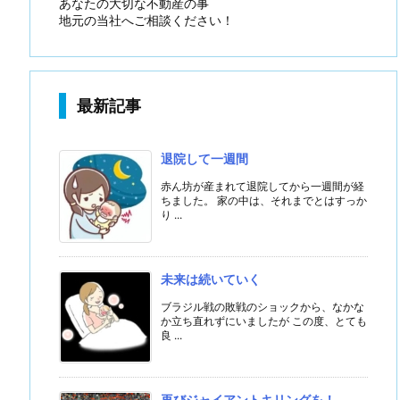
あなたの大切な不動産の事
地元の当社へご相談ください！
最新記事
退院して一週間
赤ん坊が産まれて退院してから一週間が経
ちました。 家の中は、それまでとはすっか
り ...
未来は続いていく
ブラジル戦の敗戦のショックから、なかな
か立ち直れずにいましたが この度、とても
良 ...
再びジャイアントキリングを！