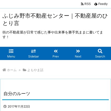
RSS
Feedly
ふじみ野市不動産センター｜不動産屋のひ
とり言
街の不動産屋が日常で感じた事や出来事を勝手気ままに書いてま
す！
Menu
Sidebar
Prev
Next
Search
ホーム
>
よもやま話
自分のルーツ
2017年11月22日