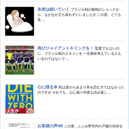
未来は続いていく
ブラジル戦の敗戦のショックか
ら、なかなか立ち直れずにいましたが この度、とても
良 ...
再びジャイアントキリングを！
監督でもないの
に、ブラジル戦のスタメンを 一生懸命考えている人も
いるのではないで ...
心に残る本
私は昔からあまり本を読む方ではなかった
のですが それでも、心に残り何度も読み返し ...
お客様の声46
この度、ふじみ野市内の戸建の売却を