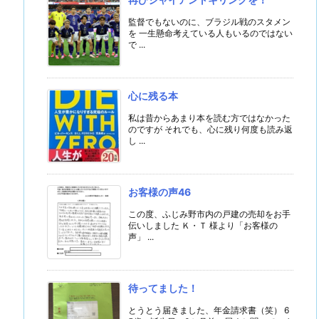
監督でもないのに、ブラジル戦のスタメン
を 一生懸命考えている人もいるのではない
で ...
心に残る本
私は昔からあまり本を読む方ではなかった
のですが それでも、心に残り何度も読み返
し ...
お客様の声46
この度、ふじみ野市内の戸建の売却をお手
伝いしました Ｋ・Ｔ 様より「お客様の
声」 ...
待ってました！
とうとう届きました、年金請求書（笑） 6