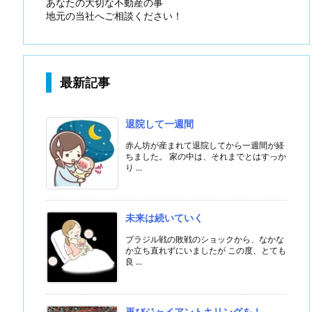
あなたの大切な不動産の事
地元の当社へご相談ください！
最新記事
退院して一週間
赤ん坊が産まれて退院してから一週間が経
ちました。 家の中は、それまでとはすっか
り ...
未来は続いていく
ブラジル戦の敗戦のショックから、なかな
か立ち直れずにいましたが この度、とても
良 ...
再びジャイアントキリングを！