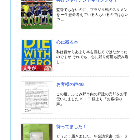
監督でもないのに、ブラジル戦のスタメン
を 一生懸命考えている人もいるのではない
で ...
心に残る本
私は昔からあまり本を読む方ではなかった
のですが それでも、心に残り何度も読み返
し ...
お客様の声46
この度、ふじみ野市内の戸建の売却をお手
伝いしました Ｋ・Ｔ 様より「お客様の
声」 ...
待ってました！
とうとう届きました、年金請求書（笑） 6