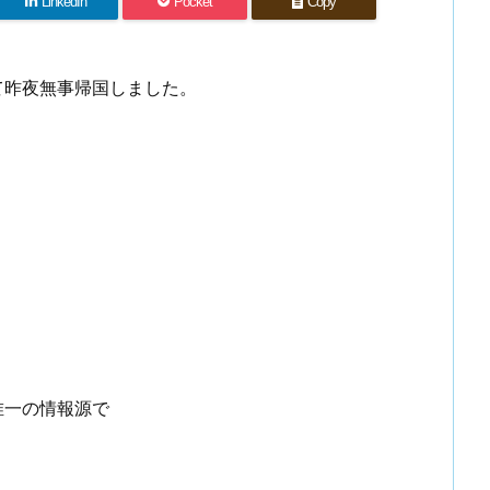
LinkedIn
Pocket
Copy
て昨夜無事帰国しました。
唯一の情報源で