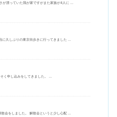
が漂っていた我が家ですがまた家族が4人に ...
に久しぶりの東京街歩きに行ってきました ...
く申し込みをしてきました。 ...
会をしました。 解散会というと少し心配 ...