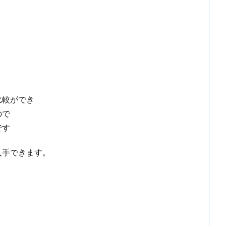
。
比較ができ
ので
です
入手できます。