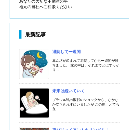
あなたの大切な不動産の事
地元の当社へご相談ください！
最新記事
退院して一週間
赤ん坊が産まれて退院してから一週間が経
ちました。 家の中は、それまでとはすっか
り ...
未来は続いていく
ブラジル戦の敗戦のショックから、なかな
か立ち直れずにいましたが この度、とても
良 ...
再びジャイアントキリングを！