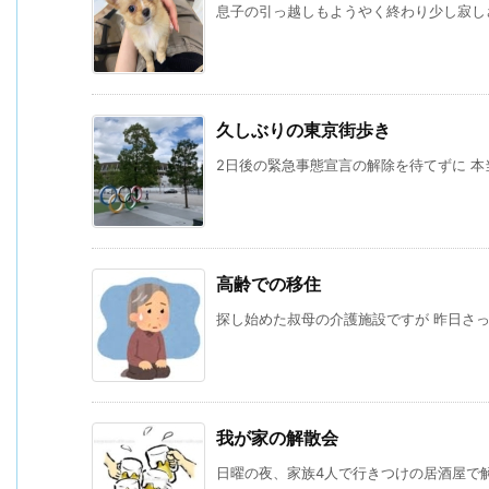
息子の引っ越しもようやく終わり少し寂しさ
久しぶりの東京街歩き
2日後の緊急事態宣言の解除を待てずに 本当
高齢での移住
探し始めた叔母の介護施設ですが 昨日さっそ
我が家の解散会
日曜の夜、家族4人で行きつけの居酒屋で解散