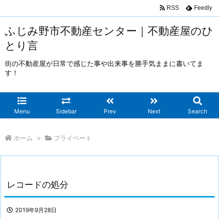
RSS
Feedly
ふじみ野市不動産センター｜不動産屋のひ
とり言
街の不動産屋が日常で感じた事や出来事を勝手気ままに書いてま
す！
Menu
Sidebar
Prev
Next
Search
ホーム
>
プライベート
レコードの処分
2019年9月28日