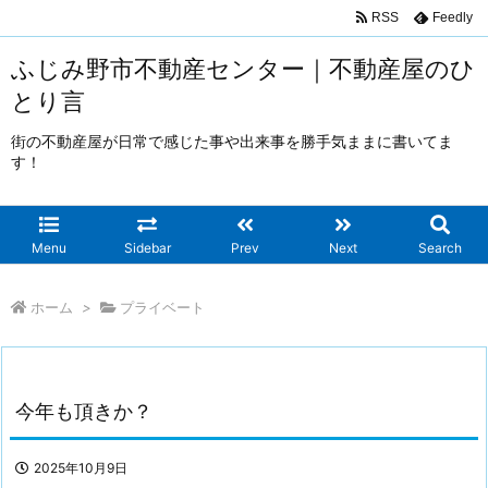
RSS
Feedly
ふじみ野市不動産センター｜不動産屋のひ
とり言
街の不動産屋が日常で感じた事や出来事を勝手気ままに書いてま
す！
Menu
Sidebar
Prev
Next
Search
ホーム
>
プライベート
今年も頂きか？
2025年10月9日