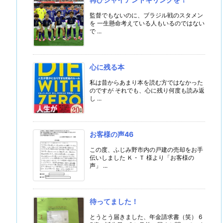
監督でもないのに、ブラジル戦のスタメン
を 一生懸命考えている人もいるのではない
で ...
心に残る本
私は昔からあまり本を読む方ではなかった
のですが それでも、心に残り何度も読み返
し ...
お客様の声46
この度、ふじみ野市内の戸建の売却をお手
伝いしました Ｋ・Ｔ 様より「お客様の
声」 ...
待ってました！
とうとう届きました、年金請求書（笑） 6