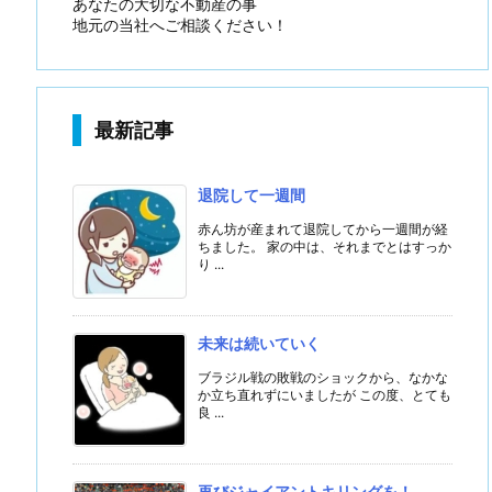
あなたの大切な不動産の事
地元の当社へご相談ください！
最新記事
退院して一週間
赤ん坊が産まれて退院してから一週間が経
ちました。 家の中は、それまでとはすっか
り ...
未来は続いていく
ブラジル戦の敗戦のショックから、なかな
か立ち直れずにいましたが この度、とても
良 ...
再びジャイアントキリングを！