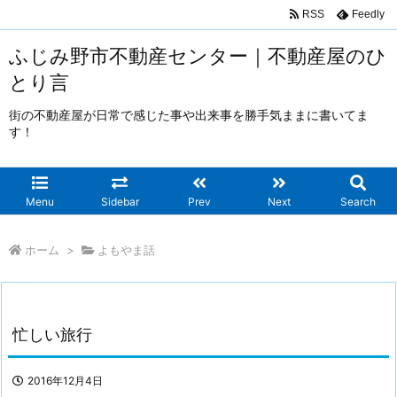
RSS
Feedly
ふじみ野市不動産センター｜不動産屋のひ
とり言
街の不動産屋が日常で感じた事や出来事を勝手気ままに書いてま
す！
Menu
Sidebar
Prev
Next
Search
ホーム
>
よもやま話
忙しい旅行
2016年12月4日