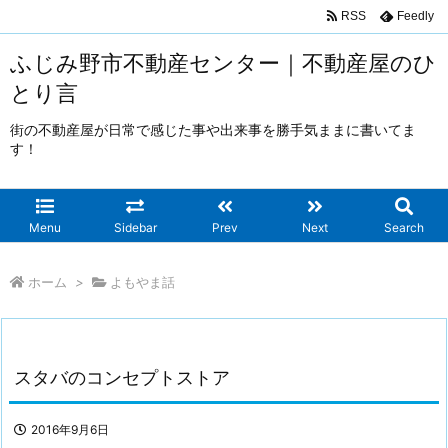
RSS
Feedly
ふじみ野市不動産センター｜不動産屋のひ
とり言
街の不動産屋が日常で感じた事や出来事を勝手気ままに書いてま
す！
Menu
Sidebar
Prev
Next
Search
ホーム
>
よもやま話
スタバのコンセプトストア
2016年9月6日