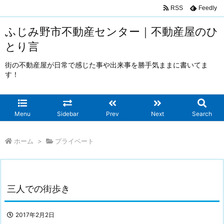
RSS
Feedly
ふじみ野市不動産センター｜不動産屋のひ
とり言
街の不動産屋が日常で感じた事や出来事を勝手気ままに書いてま
す！
Menu
Sidebar
Prev
Next
Search
ホーム
>
プライベート
三人での街歩き
2017年2月2日