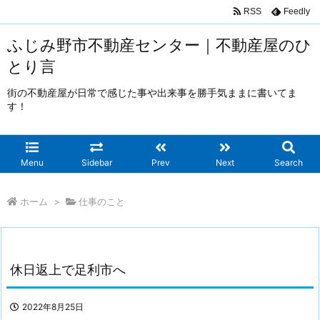
RSS
Feedly
ふじみ野市不動産センター｜不動産屋のひ
とり言
街の不動産屋が日常で感じた事や出来事を勝手気ままに書いてま
す！
Menu
Sidebar
Prev
Next
Search
ホーム
>
仕事のこと
休日返上で足利市へ
2022年8月25日