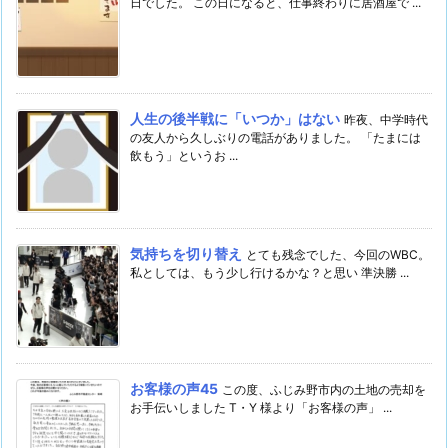
日でした。 この日になると、仕事終わりに居酒屋で ...
人生の後半戦に「いつか」はない
昨夜、中学時代
の友人から久しぶりの電話がありました。 「たまには
飲もう」というお ...
気持ちを切り替え
とても残念でした、今回のWBC。
私としては、もう少し行けるかな？と思い 準決勝 ...
お客様の声45
この度、ふじみ野市内の土地の売却を
お手伝いしました T・Y 様より「お客様の声」 ...