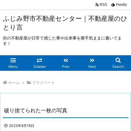
RSS
Feedly
ふじみ野市不動産センター｜不動産屋のひ
とり言
街の不動産屋が日常で感じた事や出来事を勝手気ままに書いてま
す！
Menu
Sidebar
Prev
Next
Search
ホーム
>
プライベート
破り捨てられた一枚の写真
2023年9月16日