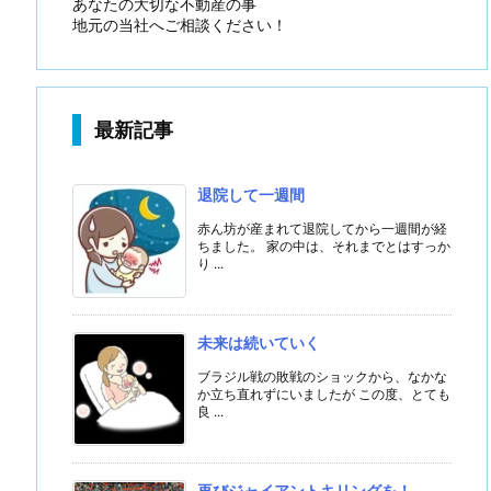
あなたの大切な不動産の事
地元の当社へご相談ください！
最新記事
退院して一週間
赤ん坊が産まれて退院してから一週間が経
ちました。 家の中は、それまでとはすっか
り ...
未来は続いていく
ブラジル戦の敗戦のショックから、なかな
か立ち直れずにいましたが この度、とても
良 ...
再びジャイアントキリングを！