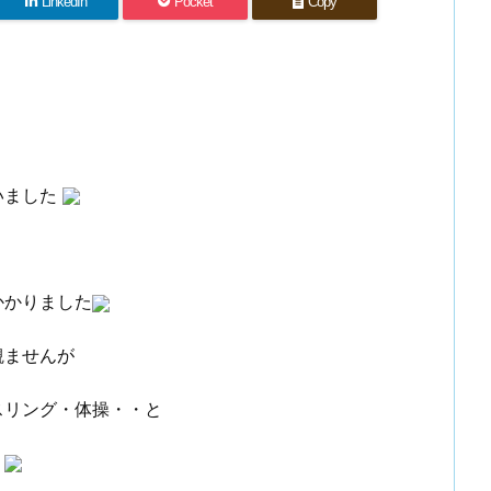
LinkedIn
Pocket
Copy
いました
かかりました
観ませんが
スリング・体操・・と
？