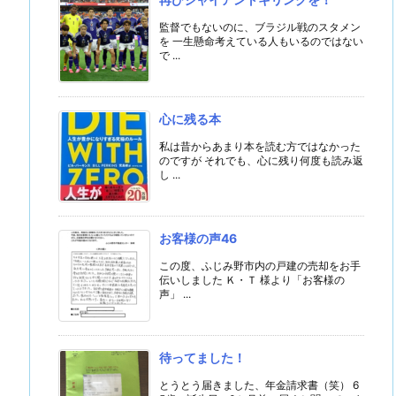
監督でもないのに、ブラジル戦のスタメン
を 一生懸命考えている人もいるのではない
で ...
心に残る本
私は昔からあまり本を読む方ではなかった
のですが それでも、心に残り何度も読み返
し ...
お客様の声46
この度、ふじみ野市内の戸建の売却をお手
伝いしました Ｋ・Ｔ 様より「お客様の
声」 ...
待ってました！
とうとう届きました、年金請求書（笑） 6