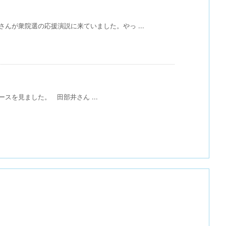
んが衆院選の応援演説に来ていました。やっ ...
スを見ました。 田部井さん ...